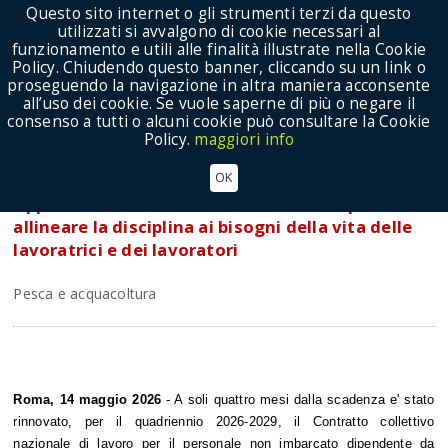
Questo sito internet o gli strumenti terzi da questo
utilizzati si avvalgono di cookie necessari al
funzionamento e utili alle finalità illustrate nella Cookie
Policy. Chiudendo questo banner, cliccando su un link o
proseguendo la navigazione in altra maniera acconsente
Show Menu
all’uso dei cookie. Se vuole saperne di più o negare il
consenso a tutti o alcuni cookie può consultare la Cookie
Policy.
maggiori info
Rinnovato il Ccnl pesca cooperativa non
OK
imbarcati, aumenti del 9,5% in due tranche-
Apportate anche modifiche normative per
allineare la disciplina ai bisogni della vita delle
lavoratrici e dei lavoratori
Pesca e acquacoltura
Roma, 14 maggio 2026
- A soli quattro mesi dalla scadenza e' stato
rinnovato, per il quadriennio 2026-2029, il Contratto collettivo
nazionale di lavoro per il personale non imbarcato dipendente da