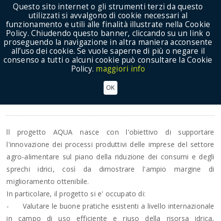
Questo sito internet o gli strumenti terzi da questo
utilizzati si avvalgono di cookie necessari al
funzionamento e utili alle finalità illustrate nella Cookie
Policy. Chiudendo questo banner, cliccando su un link o
proseguendo la navigazione in altra maniera acconsente
Show Menu
all’uso dei cookie. Se vuole saperne di più o negare il
consenso a tutti o alcuni cookie può consultare la Cookie
Policy.
maggiori info
Progetto LIFE-Aqua (2011-2013)
OK
Progetti
ll progetto AQUA nasce con l'obiettivo di supportare
l'innovazione dei processi produttivi delle imprese del settore
agro-alimentare sul piano della riduzione dei consumi e degli
sprechi idrici, così da dimostrare l'ampio margine di
miglioramento ottenibile.
In particolare, il progetto si e' occupato di:
-
Valutare le buone pratiche esistenti a livello internazionale
in campo di uso efficiente e riuso della risorsa idrica,