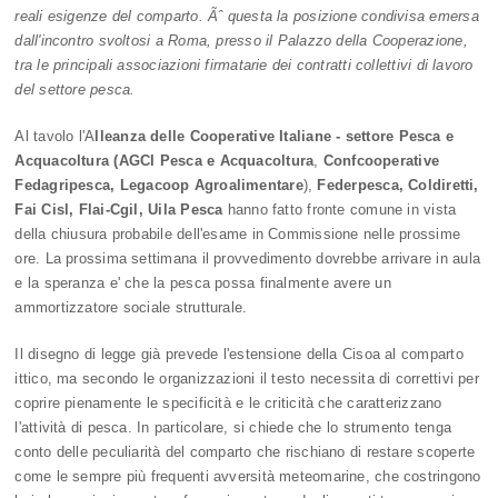
reali esigenze del comparto. Ãˆ questa la posizione condivisa emersa
dall'incontro svoltosi a Roma, presso il Palazzo della Cooperazione,
tra le principali associazioni firmatarie dei contratti collettivi di lavoro
del settore pesca.
Al tavolo
l'A
lleanza delle Cooperative Italiane - settore Pesca e
Acquacoltura (AGCI Pesca e Acquacoltura
,
Confcooperative
Fedagripesca,
Legacoop Agroalimentare
),
Federpesca, Coldiretti,
Fai Cisl, Flai-Cgil, Uila Pesca
hanno fatto fronte comune in vista
della chiusura probabile dell'esame in Commissione nelle prossime
ore. La prossima settimana il provvedimento dovrebbe arrivare in aula
e la speranza e' che la pesca possa finalmente avere un
ammortizzatore sociale strutturale.
Il disegno di legge già prevede l'estensione della Cisoa al comparto
ittico, ma secondo le organizzazioni il testo necessita di correttivi per
coprire pienamente le specificità e le criticità che caratterizzano
l'attività di pesca. In particolare, si chiede che lo strumento tenga
conto delle peculiarità del comparto che rischiano di restare scoperte
come le sempre più frequenti avversità meteomarine, che costringono