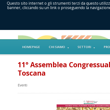
Questo sito internet o gli strumenti terzi da questo utilizz
banner, cliccando su un link o proseguendo la navigazione 
HOMEPAGE
CHI SIAMO
SETTORI
PRO
11° Assemblea Congressua
Toscana
Eventi