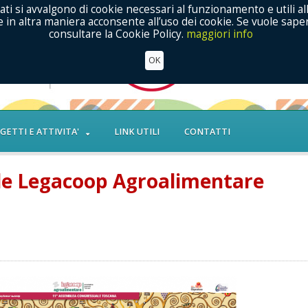
ati si avvalgono di cookie necessari al funzionamento e utili al
in altra maniera acconsente all’uso dei cookie. Se vuole saper
consultare la Cookie Policy.
maggiori info
OK
GETTI E ATTIVITA'
LINK UTILI
CONTATTI
le Legacoop Agroalimentare