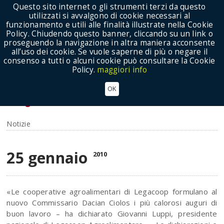
Questo sito internet o gli strumenti terzi da questo
utilizzati si avvalgono di cookie necessari al
funzionamento e utili alle finalità illustrate nella Cookie
Policy. Chiudendo questo banner, cliccando su un link o
proseguendo la navigazione in altra maniera acconsente
Show Menu
all’uso dei cookie. Se vuole saperne di più o negare il
consenso a tutti o alcuni cookie può consultare la Cookie
Policy.
maggiori info
Giudizio positivo dal Presidente Giovanni Luppi
OK
sull’audizione del Commissario designato
all’Agricoltura Dacian Ciolos
Notizie
25 gennaio
2010
«Le cooperative agroalimentari di Legacoop formulano al
nuovo Commissario Dacian Ciolos i più calorosi auguri di
buon lavoro – ha dichiarato Giovanni Luppi, presidente