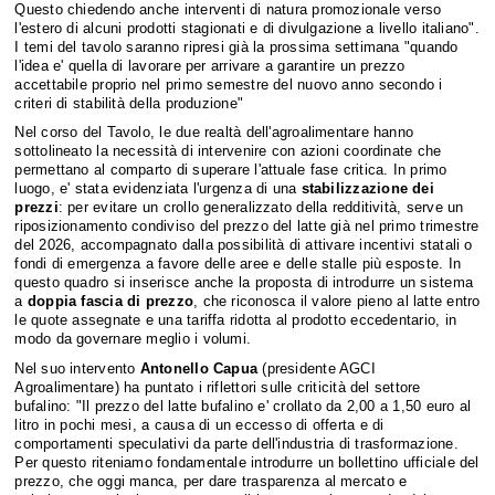
Questo chiedendo anche interventi di natura promozionale verso
l'estero di alcuni prodotti stagionati e di divulgazione a livello italiano".
I temi del tavolo saranno ripresi già la prossima settimana "quando
l'idea e' quella di lavorare per arrivare a garantire un prezzo
accettabile proprio nel primo semestre del nuovo anno secondo i
criteri di stabilità della produzione"
Nel corso del Tavolo, le due realtà dell'agroalimentare hanno
sottolineato la necessità di intervenire con azioni coordinate che
permettano al comparto di superare l'attuale fase critica. In primo
luogo, e' stata evidenziata l'urgenza di una
stabilizzazione dei
prezzi
: per evitare un crollo generalizzato della redditività, serve un
riposizionamento condiviso del prezzo del latte già nel primo trimestre
del 2026, accompagnato dalla possibilità di attivare incentivi statali o
fondi di emergenza a favore delle aree e delle stalle più esposte. In
questo quadro si inserisce anche la proposta di introdurre un sistema
a
doppia fascia di prezzo
, che riconosca il valore pieno al latte entro
le quote assegnate e una tariffa ridotta al prodotto eccedentario, in
modo da governare meglio i volumi.
Nel suo intervento
Antonello Capua
(presidente AGCI
Agroalimentare) ha puntato i riflettori sulle criticità del settore
bufalino: "Il prezzo del latte bufalino e' crollato da 2,00 a 1,50 euro al
litro in pochi mesi, a causa di un eccesso di offerta e di
comportamenti speculativi da parte dell'industria di trasformazione.
Per questo riteniamo fondamentale introdurre un bollettino ufficiale del
prezzo, che oggi manca, per dare trasparenza al mercato e