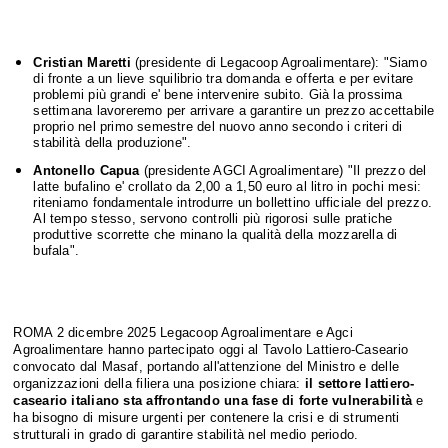
Cristian Maretti
(presidente di Legacoop Agroalimentare): "Siamo
di fronte a un lieve squilibrio tra domanda e offerta e per evitare
problemi più grandi e' bene intervenire subito. Già la prossima
settimana lavoreremo per arrivare a garantire un prezzo accettabile
proprio nel primo semestre del nuovo anno secondo i criteri di
stabilità della produzione".
Antonello Capua
(presidente AGCI Agroalimentare) "Il prezzo del
latte bufalino e' crollato da 2,00 a 1,50 euro al litro in pochi mesi:
riteniamo fondamentale introdurre un bollettino ufficiale del prezzo.
Al tempo stesso, servono controlli più rigorosi sulle pratiche
produttive scorrette che minano la qualità della mozzarella di
bufala".
ROMA 2 dicembre 2025 Legacoop Agroalimentare e Agci
Agroalimentare hanno partecipato oggi al Tavolo Lattiero-Caseario
convocato dal Masaf, portando all'attenzione del Ministro e delle
organizzazioni della filiera una posizione chiara:
il settore lattiero-
caseario italiano sta affrontando una fase di forte vulnerabilità
e
ha bisogno di misure urgenti per contenere la crisi e di strumenti
strutturali in grado di garantire stabilità nel medio periodo.