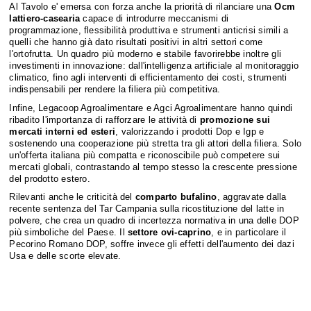
Al Tavolo e' emersa con forza anche la priorità di rilanciare una
Ocm
lattiero-casearia
capace di introdurre meccanismi di
programmazione, flessibilità produttiva e strumenti anticrisi simili a
quelli che hanno già dato risultati positivi in altri settori come
l'ortofrutta. Un quadro più moderno e stabile favorirebbe inoltre gli
investimenti in innovazione: dall'intelligenza artificiale al monitoraggio
climatico, fino agli interventi di efficientamento dei costi, strumenti
indispensabili per rendere la filiera più competitiva.
Infine, Legacoop Agroalimentare e Agci Agroalimentare hanno quindi
ribadito l'importanza di rafforzare le attività di
promozione sui
mercati interni ed esteri
, valorizzando i prodotti Dop e Igp e
sostenendo una cooperazione più stretta tra gli attori della filiera. Solo
un'offerta italiana più compatta e riconoscibile può competere sui
mercati globali, contrastando al tempo stesso la crescente pressione
del prodotto estero.
Rilevanti anche le criticità del
comparto bufalino
, aggravate dalla
recente sentenza del Tar Campania sulla ricostituzione del latte in
polvere, che crea un quadro di incertezza normativa in una delle DOP
più simboliche del Paese. Il
settore ovi-caprino
, e in particolare il
Pecorino Romano DOP, soffre invece gli effetti dell'aumento dei dazi
Usa e delle scorte elevate.