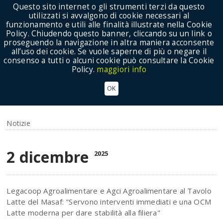
Questo sito internet o gli strumenti terzi da questo
utilizzati si avvalgono di cookie necessari al
funzionamento e utili alle finalità illustrate nella Cookie
Policy. Chiudendo questo banner, cliccando su un link o
proseguendo la navigazione in altra maniera acconsente
Show Menu
all’uso dei cookie. Se vuole saperne di più o negare il
consenso a tutti o alcuni cookie può consultare la Cookie
Policy.
maggiori info
LATTE, LEGACOOPAGROALIMENTARE E AGCI
OK
AGROALIMENTARE:LAVORARE SUI PREZZI E
SULL'OCM PER DARE STABILITA' ALLA FILIERA
Notizie
2 dicembre
2025
Legacoop Agroalimentare e Agci Agroalimentare al Tavolo
Latte del Masaf: "Servono interventi immediati e una OCM
Latte moderna per dare stabilità alla filiera"