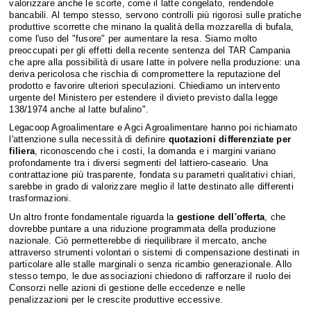
valorizzare anche le scorte, come il latte congelato, rendendole
bancabili. Al tempo stesso, servono controlli più rigorosi sulle pratiche
produttive scorrette che minano la qualità della mozzarella di bufala,
come l'uso del "fusore" per aumentare la resa. Siamo molto
preoccupati per gli effetti della recente sentenza del TAR Campania
che apre alla possibilità di usare latte in polvere nella produzione: una
deriva pericolosa che rischia di compromettere la reputazione del
prodotto e favorire ulteriori speculazioni. Chiediamo un intervento
urgente del Ministero per estendere il divieto previsto dalla legge
138/1974 anche al latte bufalino".
Legacoop Agroalimentare e Agci Agroalimentare hanno poi richiamato
l'attenzione sulla necessità di definire
quotazioni differenziate per
filiera
, riconoscendo che i costi, la domanda e i margini variano
profondamente tra i diversi segmenti del lattiero-caseario. Una
contrattazione più trasparente, fondata su parametri qualitativi chiari,
sarebbe in grado di valorizzare meglio il latte destinato alle differenti
trasformazioni.
Un altro fronte fondamentale riguarda la
gestione dell'offerta
, che
dovrebbe puntare a una riduzione programmata della produzione
nazionale. Ciò permetterebbe di riequilibrare il mercato, anche
attraverso strumenti volontari o sistemi di compensazione destinati in
particolare alle stalle marginali o senza ricambio generazionale. Allo
stesso tempo, le due associazioni chiedono di rafforzare il ruolo dei
Consorzi nelle azioni di gestione delle eccedenze e nelle
penalizzazioni per le crescite produttive eccessive.