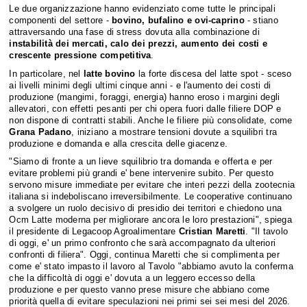
Le due organizzazione hanno evidenziato come tutte le principali
componenti del settore -
bovino, bufalino e ovi-caprino
- stiano
attraversando una fase di stress dovuta alla combinazione di
instabilità dei mercati, calo dei prezzi, aumento dei costi e
crescente pressione competitiva
.
In particolare, nel
latte bovino
la forte discesa del latte spot - sceso
ai livelli minimi degli ultimi cinque anni - e l'aumento dei costi di
produzione (mangimi, foraggi, energia) hanno eroso i margini degli
allevatori, con effetti pesanti per chi opera fuori dalle filiere DOP e
non dispone di contratti stabili. Anche le filiere più consolidate, come
Grana Padano
, iniziano a mostrare tensioni dovute a squilibri tra
produzione e domanda e alla crescita delle giacenze.
"Siamo di fronte a un lieve squilibrio tra domanda e offerta e per
evitare problemi più grandi e' bene intervenire subito. Per questo
servono misure immediate per evitare che interi pezzi della zootecnia
italiana si indeboliscano irreversibilmente. Le cooperative continuano
a svolgere un ruolo decisivo di presidio dei territori e chiedono una
Ocm Latte moderna per migliorare ancora le loro prestazioni", spiega
il presidente di Legacoop Agroalimentare
Cristian Maretti
. "Il tavolo
di oggi, e' un primo confronto che sarà accompagnato da ulteriori
confronti di filiera". Oggi, continua Maretti che si complimenta per
come e' stato impasto il lavoro al Tavolo "abbiamo avuto la conferma
che la difficoltà di oggi e' dovuta a un leggero eccesso della
produzione e per questo vanno prese misure che abbiano come
priorità quella di evitare speculazioni nei primi sei sei mesi del 2026.