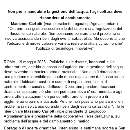
Non più rimandabile la gestione dell'acqua, l'agricoltura deve
rispondere al cambiamento
Massimo Carlotti
(vice presidente Legacoop Agroalimentare):
"Occorre una gestione sostenibile del suolo e una regolazione del
flusso idrico naturale. Non possiamo pensare che il problema si
risolva assicurando i beni dagli eventi catastrofali. Ma occorre anche
l'adozione di nuove colture e varietà resistenti alla siccità, nonche'
l'utilizzo di tecnologie innovative"
ROMA, 19 maggio 2025 - Politiche sulle risorse, interventi sulle
infrastrutture, cambio di passo dell'agricoltura: le gestione dell'acqua
deve avvenire in maniera seria e razionale. "Non e' più rimandabile
una gestione sostenibile del suolo e una regolazione del flusso idrico
naturale. Dobbiamo costruire casse di espansione, bacini di
contenimento e canali di deflusso. Dobbiamo prendere decisioni
drastiche, spostare ciò che non può stare dove e' ora, rimediare agli
errori, alle valutazioni non più corrette, anche in presenza di
agglomerati urbani o industriali. Perche' non possiamo pensare che il
problema si risolva assicurando i beni dagli eventi catastrofali". Ha le
idee chiare
Massimo Carlotti
vice presidente di Legacoop
Agroalimentare e presidente della cooperativa Terre dell'Etruria, sul
problema dell'acqua e del cambiamento climatico.
Coraggio di scelte drastiche
. Intervenuto la settimana scorsa a San