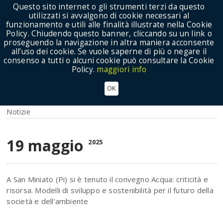
Questo sito internet o gli strumenti terzi da questo
utilizzati si avvalgono di cookie necessari al
funzionamento e utili alle finalità illustrate nella Cookie
Policy. Chiudendo questo banner, cliccando su un link o
proseguendo la navigazione in altra maniera acconsente
Show Menu
all’uso dei cookie. Se vuole saperne di più o negare il
consenso a tutti o alcuni cookie può consultare la Cookie
Policy.
maggiori info
ACQUA, CARLOTTI: OCCORRONO INTERVENTI
OK
STRUTTURALI E DECISIONI DRASTICHE
Notizie
19 maggio
2025
A San Miniato (Pi) si è tenuto il convegno Acqua: criticità e
risorsa. Modelli di sviluppo e sostenibilità per il futuro della
società e dell'ambiente