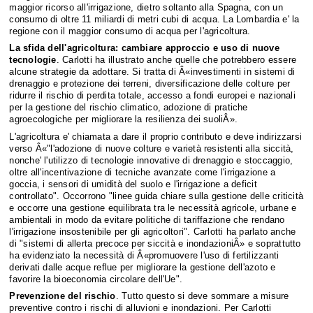
maggior ricorso all'irrigazione, dietro soltanto alla Spagna, con un
consumo di oltre 11 miliardi di metri cubi di acqua. La Lombardia e' la
regione con il maggior consumo di acqua per l'agricoltura.
La sfida dell'agricoltura: cambiare approccio e uso di nuove
tecnologie
. Carlotti ha illustrato anche quelle che potrebbero essere
alcune strategie da adottare. Si tratta di Â«investimenti in sistemi di
drenaggio e protezione dei terreni, diversificazione delle colture per
ridurre il rischio di perdita totale, accesso a fondi europei e nazionali
per la gestione del rischio climatico, adozione di pratiche
agroecologiche per migliorare la resilienza dei suoliÂ».
L'agricoltura e' chiamata a dare il proprio contributo e deve indirizzarsi
verso Â«"l'adozione di nuove colture e varietà resistenti alla siccità,
nonche' l'utilizzo di tecnologie innovative di drenaggio e stoccaggio,
oltre all'incentivazione di tecniche avanzate come l'irrigazione a
goccia, i sensori di umidità del suolo e l'irrigazione a deficit
controllato". Occorrono "linee guida chiare sulla gestione delle criticità
e occorre una gestione equilibrata tra le necessità agricole, urbane e
ambientali in modo da evitare politiche di tariffazione che rendano
l'irrigazione insostenibile per gli agricoltori". Carlotti ha parlato anche
di "sistemi di allerta precoce per siccità e inondazioniÂ» e soprattutto
ha evidenziato la necessità di Â«promuovere l'uso di fertilizzanti
derivati dalle acque reflue per migliorare la gestione dell'azoto e
favorire la bioeconomia circolare dell'Ue".
Prevenzione del rischio
. Tutto questo si deve sommare a misure
preventive contro i rischi di alluvioni e inondazioni. Per Carlotti