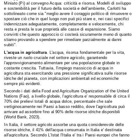
Miniato (Pi) al convegno Acqua: criticità e risorsa. Modelli di sviluppo
e sostenibilità per il futuro della società e dell'ambiente, Carlotti ha
sottolineato come sia "meglio avere il coraggio politico di rimuovere o
spostare ciò che in quel luogo non può più stare e, nei casi specifici
indennizzare adeguatamente, completamente e velocemente, chi
resta e presta le sue proprietà alle casse di espansione. Siamo
convinti che questo approccio ci costerà sicuramente meno di quanto
stiamo provando a spendere per rimediare parzialmente ai danni
subiti".
L'acqua in agricoltura
. L'acqua, risorsa fondamentale per la vita,
riveste un ruolo cruciale nel settore agricolo, garantendo
l'approvvigionamento alimentare per una popolazione globale in
costante crescita. Tuttavia, l'impiego massiccio di acqua in
agricoltura sta esercitando una pressione significativa sulle risorse
idriche del pianeta, con implicazioni ambientali ed economiche
sempre più evidenti.
Secondo i dati della Food and Agriculture Organization of the United
Nations (Fao), a livello globale, l'agricoltura e' responsabile di circa il
70% dei prelievi totali di acqua dolce, percentuale che sale
vertiginosamente nei Paesi a basso reddito, dove l'agricoltura può
arrivare ad assorbire fino al 90% delle risorse idriche disponibili
(World Bank, 2023).
In Italia, il settore agricolo assorbe una quota considerevole delle
risorse idriche, il 41% dell'acqua consumata in Italia e' destinata
all'agricoltura. Secondo L'Istat l'Italia e' tra i Paesi europei che fanno