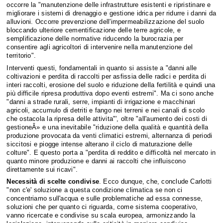
occorre la "manutenzione delle infrastrutture esistenti e ripristinare e
migliorare i sistemi di drenaggio e gestione idrica per ridurre i danni da
alluvioni. Occorre prevenzione dell'impermeabilizzazione del suolo
bloccando ulteriore cementificazione delle terre agricole, e
semplificazione delle normative riducendo la burocrazia per
consentire agli agricoltori di intervenire nella manutenzione del
territorio".
Interventi questi, fondamentali in quanto si assiste a "danni alle
coltivazioni e perdita di raccolti per asfissia delle radici e perdita di
interi raccolti, erosione del suolo e riduzione della fertilità e quindi una
più difficile ripresa produttiva dopo eventi estremi". Ma ci sono anche
"danni a strade rurali, serre, impianti di irrigazione e macchinari
agricoli, accumulo di detriti e fango nei terreni e nei canali di scolo
che ostacola la ripresa delle attivita"', oltre "all'aumento dei costi di
gestioneÂ» e una inevitabile "riduzione della qualità e quantità della
produzione provocata da venti climatici estremi, alternanza di periodi
siccitosi e piogge intense alterano il ciclo di maturazione delle
colture". E questo porta a "perdita di reddito e difficoltà nel mercato in
quanto minore produzione e danni ai raccolti che influiscono
direttamente sui ricavi".
Necessità di scelte condivise
. Ecco dunque, che, conclude Carlotti
"non c'e' soluzione a questa condizione climatica se non ci
concentriamo sull'acqua e sulle problematiche ad essa connesse,
soluzioni che per quanto ci riguarda, come sistema cooperativo,
vanno ricercate e condivise su scala europea, armonizzando la