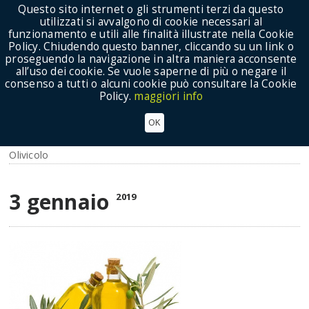
Questo sito internet o gli strumenti terzi da questo
utilizzati si avvalgono di cookie necessari al
funzionamento e utili alle finalità illustrate nella Cookie
Policy. Chiudendo questo banner, cliccando su un link o
proseguendo la navigazione in altra maniera acconsente
Show Menu
all’uso dei cookie. Se vuole saperne di più o negare il
consenso a tutti o alcuni cookie può consultare la Cookie
Policy.
maggiori info
AGEA - Aggiornamento basi associative e Guida
OK
per le AOP
Olivicolo
3 gennaio
2019