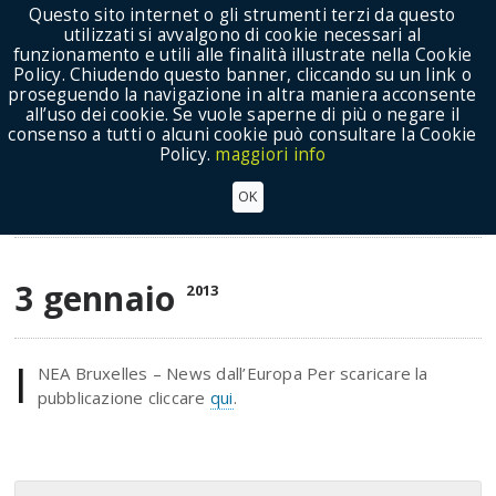
Questo sito internet o gli strumenti terzi da questo
utilizzati si avvalgono di cookie necessari al
funzionamento e utili alle finalità illustrate nella Cookie
Policy. Chiudendo questo banner, cliccando su un link o
proseguendo la navigazione in altra maniera acconsente
Show Menu
all’uso dei cookie. Se vuole saperne di più o negare il
consenso a tutti o alcuni cookie può consultare la Cookie
Policy.
maggiori info
Newsletter INEA n.9/2012
OK
Notizie
3 gennaio
2013
I
NEA Bruxelles – News dall’Europa Per scaricare la
pubblicazione cliccare
qui
.