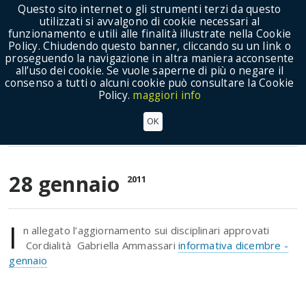
Questo sito internet o gli strumenti terzi da questo
utilizzati si avvalgono di cookie necessari al
funzionamento e utili alle finalità illustrate nella Cookie
Policy. Chiudendo questo banner, cliccando su un link o
proseguendo la navigazione in altra maniera acconsente
Show Menu
all’uso dei cookie. Se vuole saperne di più o negare il
consenso a tutti o alcuni cookie può consultare la Cookie
Policy.
maggiori info
26 Gennaio 2011: Comitato DOC
OK
Vitivinicolo
28 gennaio
2011
I
n allegato l’aggiornamento sui disciplinari approvati
Cordialità Gabriella Ammassari
informativa dicembre -
gennaio