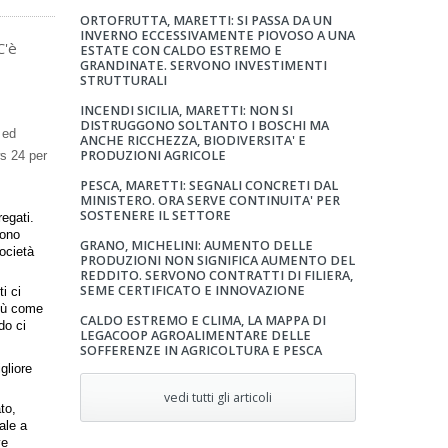
ORTOFRUTTA, MARETTI: SI PASSA DA UN
INVERNO ECCESSIVAMENTE PIOVOSO A UNA
C'è
ESTATE CON CALDO ESTREMO E
GRANDINATE. SERVONO INVESTIMENTI
STRUTTURALI
INCENDI SICILIA, MARETTI: NON SI
DISTRUGGONO SOLTANTO I BOSCHI MA
 ed
ANCHE RICCHEZZA, BIODIVERSITA' E
PRODUZIONI AGRICOLE
s 24 per
PESCA, MARETTI: SEGNALI CONCRETI DAL
MINISTERO. ORA SERVE CONTINUITA' PER
SOSTENERE IL SETTORE
egati.
sono
GRANO, MICHELINI: AUMENTO DELLE
società
PRODUZIONI NON SIGNIFICA AUMENTO DEL
REDDITO. SERVONO CONTRATTI DI FILIERA,
SEME CERTIFICATO E INNOVAZIONE
i ci
più come
CALDO ESTREMO E CLIMA, LA MAPPA DI
do ci
LEGACOOP AGROALIMENTARE DELLE
SOFFERENZE IN AGRICOLTURA E PESCA
gliore
vedi tutti gli articoli
to,
ale a
ve