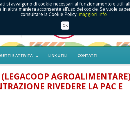
ati si avvalgono di cookie necessari al funzionamento e utili al
in altra maniera acconsente all’uso dei cookie. Se vuole saper
consultare la Cookie Policy.
maggiori info
OK
GETTI E ATTIVITA'
LINK UTILI
CONTATTI
I (LEGACOOP AGROALIMENTARE
TRAZIONE RIVEDERE LA PAC E