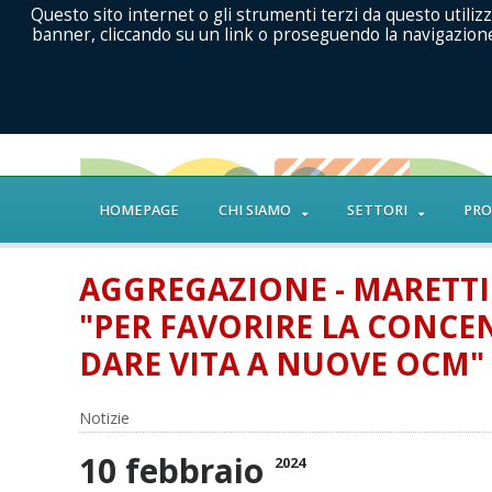
Questo sito internet o gli strumenti terzi da questo utilizz
banner, cliccando su un link o proseguendo la navigazione 
HOMEPAGE
CHI SIAMO
SETTORI
PRO
AGGREGAZIONE - MARETT
"PER FAVORIRE LA CONCEN
DARE VITA A NUOVE OCM"
Notizie
10 febbraio
2024