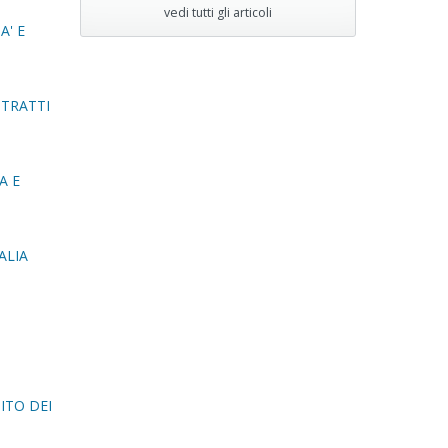
vedi tutti gli articoli
A' E
NTRATTI
A E
ALIA
ITO DEI