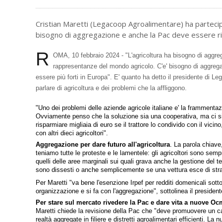
Cristian Maretti (Legacoop Agroalimentare) ha partecip
bisogno di aggregazione e anche la Pac deve essere riv
R
OMA, 10 febbraio 2024 - "L'agricoltura ha bisogno di aggregar
rappresentanze del mondo agricolo. C'e' bisogno di aggreg
essere più forti in Europa". E' quanto ha detto il presidente di 
parlare di agricoltura e dei problemi che la affliggono.
"Uno dei problemi delle aziende agricole italiane e' la frammentaz
Ovviamente penso che la soluzione sia una cooperativa, ma ci si 
risparmiare migliaia di euro se il trattore lo condivido con il vic
con altri dieci agricoltori".
Aggregazione per dare futuro all'agricoltura
. La parola chiave
teniamo tutte le proteste e le lamentele: gli agricoltori sono sem
quelli delle aree marginali sui quali grava anche la gestione del t
sono dissesti o anche semplicemente se una vettura esce di strada
Per Maretti "va bene l'esenzione Irpef per redditi domenicali sot
organizzazione e si fa con l'aggregazione", sottolinea il preside
Per stare sul mercato rivedere la Pac e dare vita a nuove Oc
Maretti chiede la revisione della Pac che "deve promuovere un ca
realtà aggregate in filiere e distretti agroalimentari efficienti. 