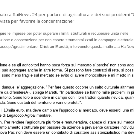
ato a RaiNews 24 per parlare di agricoltura e dei suoi problemi "
ista per favorire la concentrazione"
e le imprese per poter superare i limiti strutturali e recuperare unità nelle
azione e cooperazione per non essere strumentalizzati in campagna elettorale
Legacoop Agroalimentare,
Cristian Maretti
, intervenuto questa mattina a RaiNew
ione e se gli agricoltori hanno poca forza sul mercato e' perche' non sono aggr
può aggregare anche in altre forme. Si possono fare contratti di rete, si pos
ino, sono meno fragile sul mercato se evito di avere monocolture e mi metto in 
, dunque, e' aggregazione. "Per fare questo occorre un salto culturale altriment
pre da difendereÂ», spiega Maretti. "In particolare se hanno mille problemi in 
erritorio. Sono loro a scendere in campo con i loro trattori quando nevica, quan
. Sono custodi del territorio e vanno protetti".
to i 10mila euro, ma deve cambiare l'approccio al mercato, deve esserci una mi
nte di Legacoop Agroalimentare.
m
. Per rendere l'agricoltura più forte e remunerativa, capace di stare sul merca
mbiamento strutturale per passare da aziende a prevalente carattere individu
La nuova Pac non deve essere un contributo di carattere assistenzialistico ma de