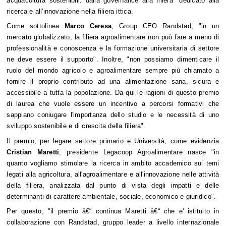
acquacoltura sostenibili: dalla governance alla filiera" dedicato alla
ricerca e all'innovazione nella filiera ittica.
Come sottolinea
Marco Ceresa
, Group CEO Randstad, "in un
mercato globalizzato, la filiera agroalimentare non può fare a meno di
professionalità e conoscenza e la formazione universitaria di settore
ne deve essere il supporto". Inoltre, "non possiamo dimenticare il
ruolo del mondo agricolo e agroalimentare sempre più chiamato a
fornire il proprio contributo ad una alimentazione sana, sicura e
accessibile a tutta la popolazione. Da qui le ragioni di questo premio
di laurea che vuole essere un incentivo a percorsi formativi che
sappiano coniugare l'importanza dello studio e le necessità di uno
sviluppo sostenibile e di crescita della filiera".
Il premio, per legare settore primario e Università, come evidenzia
Cristian Maretti
, presidente Legacoop Agroalimentare nasce "in
quanto vogliamo stimolare la ricerca in ambito accademico sui temi
legati alla agricoltura, all'agroalimentare e all'innovazione nelle attività
della filiera, analizzata dal punto di vista degli impatti e delle
determinanti di carattere ambientale, sociale, economico e giuridico".
Per questo, "il premio â€“ continua Maretti â€“ che e' istituito in
collaborazione con Randstad, gruppo leader a livello internazionale