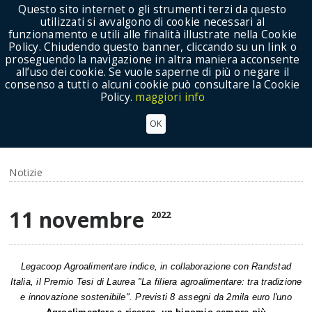
Questo sito internet o gli strumenti terzi da questo
utilizzati si avvalgono di cookie necessari al
funzionamento e utili alle finalità illustrate nella Cookie
Policy. Chiudendo questo banner, cliccando su un link o
proseguendo la navigazione in altra maniera acconsente
Show Menu
all’uso dei cookie. Se vuole saperne di più o negare il
consenso a tutti o alcuni cookie può consultare la Cookie
Policy.
maggiori info
PREMIO PER LE MIGLIORI TESI DI LAUREA, PERCHE'
OK
AGROALIMENTARE E RICERCA SONO UN
BINOMIO IMPRESCINDIBILE
Notizie
11 novembre
2022
Legacoop Agroalimentare indice, in collaborazione con Randstad
Italia, il Premio Tesi di Laurea "La filiera agroalimentare: tra tradizione
e innovazione sostenibile". Previsti 8 assegni da 2mila euro l'uno