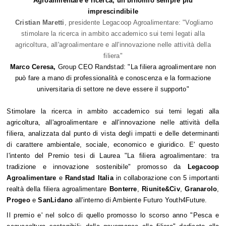
Agroalimentare e ricerca, un binomio sempre più
imprescindibile
Cristian Maretti
, presidente Legacoop Agroalimentare: "Vogliamo
stimolare la ricerca in ambito accademico sui temi legati alla
agricoltura, all'agroalimentare e all'innovazione nelle attività della
filiera"
Marco Ceresa,
Group CEO Randstad: "La filiera agroalimentare non
può fare a mano di professionalità e conoscenza e la formazione
universitaria di settore ne deve essere il supporto"
Stimolare la ricerca in ambito accademico sui temi legati alla
agricoltura, all'agroalimentare e all'innovazione nelle attività della
filiera, analizzata dal punto di vista degli impatti e delle determinanti
di carattere ambientale, sociale, economico e giuridico. E' questo
l'intento del Premio tesi di Laurea "La filiera agroalimentare: tra
tradizione e innovazione sostenibile" promosso da
Legacoop
Agroalimentare
e
Randstad Italia
in collaborazione con 5 importanti
realtà della filiera agroalimentare
Bonterre
,
Riunite&Civ
,
Granarolo
,
Progeo
e
SanLidano
all'interno di Ambiente Futuro Youth4Future.
Il premio e' nel solco di quello promosso lo scorso anno "Pesca e