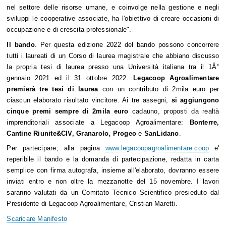
nel settore delle risorse umane, e coinvolge nella gestione e negli
sviluppi le cooperative associate, ha l'obiettivo di creare occasioni di
occupazione e di crescita professionale".
Il bando
. Per questa edizione 2022 del bando possono concorrere
tutti i laureati di un Corso di laurea magistrale che abbiano discusso
la propria tesi di laurea presso una Università italiana tra il 1Â°
gennaio 2021 ed il 31 ottobre 2022.
Legacoop Agroalimentare
premierà tre tesi di laurea
con un contributo di 2mila euro per
ciascun elaborato risultato vincitore. Ai tre assegni,
si aggiungono
cinque premi sempre di 2mila euro
cadauno, proposti da realtà
imprenditoriali associate a Legacoop Agroalimentare:
Bonterre,
Cantine Riunite&CIV, Granarolo, Progeo
e
SanLidano
.
Per partecipare, alla pagina
www.legacoopagroalimentare.coop
e'
reperibile il bando e la domanda di partecipazione, redatta in carta
semplice con firma autografa, insieme all'elaborato, dovranno essere
inviati entro e non oltre la mezzanotte del 15 novembre. I lavori
saranno valutati da un Comitato Tecnico Scientifico presieduto dal
Presidente di Legacoop Agroalimentare, Cristian Maretti.
Scaricare Manifesto