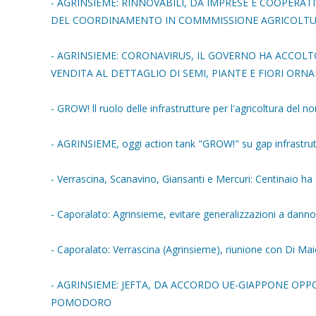
- AGRINSIEME: RINNOVABILI, DA IMPRESE E COOPERAT
DEL COORDINAMENTO IN COMMMISSIONE AGRICOLTU
- AGRINSIEME: CORONAVIRUS, IL GOVERNO HA ACCOLTO
VENDITA AL DETTAGLIO DI SEMI, PIANTE E FIORI ORN
- GROW! ll ruolo delle infrastrutture per l'agricoltura del no
- AGRINSIEME, oggi action tank "GROW!" su gap infrastrutt
- Verrascina, Scanavino, Giansanti e Mercuri: Centinaio ha 
- Caporalato: Agrinsieme, evitare generalizzazioni a dann
- Caporalato: Verrascina (Agrinsieme), riunione con Di Mai
- AGRINSIEME: JEFTA, DA ACCORDO UE-GIAPPONE OPPOR
POMODORO