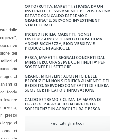
ORTOFRUTTA, MARETTI: SI PASSA DA UN
INVERNO ECCESSIVAMENTE PIOVOSO A UNA
ESTATE CON CALDO ESTREMO E
GRANDINATE. SERVONO INVESTIMENTI
STRUTTURALI
oste dalle
INCENDI SICILIA, MARETTI: NON SI
mergenze",
DISTRUGGONO SOLTANTO I BOSCHI MA
ANCHE RICCHEZZA, BIODIVERSITA' E
ooperative
PRODUZIONI AGRICOLE
sione del
PESCA, MARETTI: SEGNALI CONCRETI DAL
milioni di
MINISTERO. ORA SERVE CONTINUITA' PER
SOSTENERE IL SETTORE
necessario
GRANO, MICHELINI: AUMENTO DELLE
ostegno al
PRODUZIONI NON SIGNIFICA AUMENTO DEL
canismi di
REDDITO. SERVONO CONTRATTI DI FILIERA,
SEME CERTIFICATO E INNOVAZIONE
 del fondo
CALDO ESTREMO E CLIMA, LA MAPPA DI
a favorire
LEGACOOP AGROALIMENTARE DELLE
lo invece,
SOFFERENZE IN AGRICOLTURA E PESCA
 un prezzo
a legge di
vedi tutti gli articoli
 forme di
e di altri