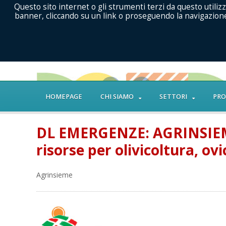
Questo sito internet o gli strumenti terzi da questo utilizz
banner, cliccando su un link o proseguendo la navigazione 
HOMEPAGE
CHI SIAMO
SETTORI
PRO
DL EMERGENZE: AGRINSIEME
risorse per olivicoltura, ov
Agrinsieme