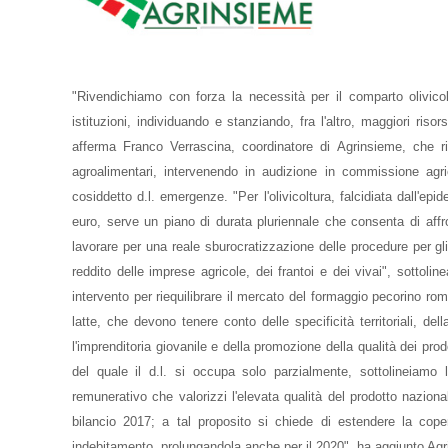
"Rivendichiamo con forza la necessità per il comparto olivicol
istituzioni, individuando e stanziando, fra l'altro, maggiori ris
afferma Franco Verrascina, coordinatore di Agrinsieme, che riu
agroalimentari, intervenendo in audizione in commissione agri
cosiddetto d.l. emergenze. "Per l'olivicoltura, falcidiata dall'e
euro, serve un piano di durata pluriennale che consenta di affr
lavorare per una reale sburocratizzazione delle procedure per gli 
reddito delle imprese agricole, dei frantoi e dei vivai", sottoli
intervento per riequilibrare il mercato del formaggio pecorino ro
latte, che devono tenere conto delle specificità territoriali, de
l'imprenditoria giovanile e della promozione della qualità dei pro
del quale il d.l. si occupa solo parzialmente, sottolineiamo l
remunerativo che valorizzi l'elevata qualità del prodotto naziona
bilancio 2017; a tal proposito si chiede di estendere la cope
indebitamento, prolungandola anche per il 2020", ha aggiunto Agri