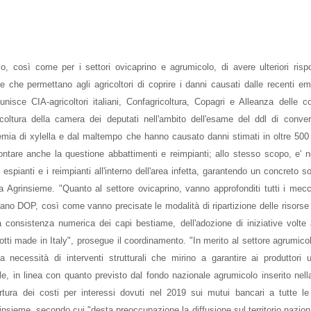
o, così come per i settori ovicaprino e agrumicolo, di avere ulteriori risp
orse che permettano agli agricoltori di coprire i danni causati dalle recenti e
nisce CIA-agricoltori italiani, Confagricoltura, Copagri e Alleanza delle c
coltura della camera dei deputati nell'ambito dell'esame del ddl di conver
pidemia di xylella e dal maltempo che hanno causato danni stimati in oltre 500 
ontare anche la questione abbattimenti e reimpianti; allo stesso scopo, e' 
espianti e i reimpianti all'interno dell'area infetta, garantendo un concreto s
nea Agrinsieme. "Quanto al settore ovicaprino, vanno approfonditi tutti i mec
mano DOP, così come vanno precisate le modalità di ripartizione delle risorse
lla consistenza numerica dei capi bestiame, dell'adozione di iniziative volte 
dotti made in Italy", prosegue il coordinamento. "In merito al settore agrumico
a necessità di interventi strutturali che mirino a garantire ai produttori
le, in linea con quanto previsto dal fondo nazionale agrumicolo inserito nell
rtura dei costi per interessi dovuti nel 2019 sui mutui bancari a tutte le
nsieme, secondo cui "desta preoccupazione la diffusione sul territorio nazional