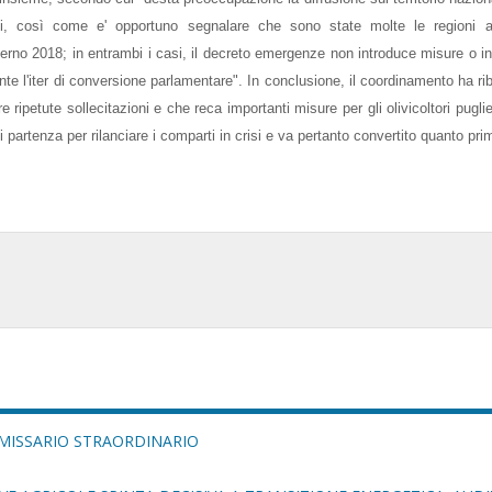
tegici, così come e' opportuno segnalare che sono state molte le regioni 
erno 2018; in entrambi i casi, il decreto emergenze non introduce misure o in
nte l'iter di conversione parlamentare". In conclusione, il coordinamento ha ri
ripetute sollecitazioni e che reca importanti misure per gli olivicoltori puglies
 partenza per rilanciare i comparti in crisi e va pertanto convertito quanto pri
MMISSARIO STRAORDINARIO