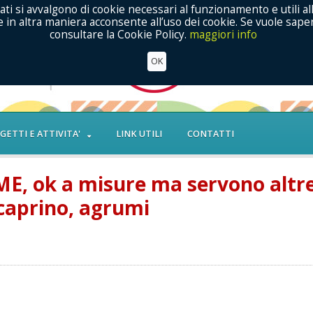
ati si avvalgono di cookie necessari al funzionamento e utili al
in altra maniera acconsente all’uso dei cookie. Se vuole saper
consultare la Cookie Policy.
maggiori info
OK
GETTI E ATTIVITA'
LINK UTILI
CONTATTI
, ok a misure ma servono altr
icaprino, agrumi