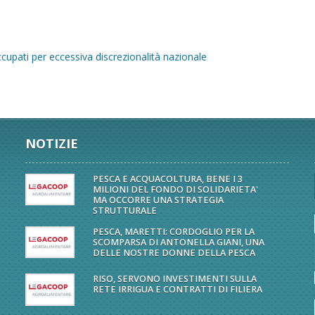
upati per eccessiva discrezionalità nazionale
NOTIZIE
PESCA E ACQUACOLTURA, BENE I 3
MILIONI DEL FONDO DI SOLIDARIETA'
MA OCCORRE UNA STRATEGIA
STRUTTURALE
PESCA, MARETTI: CORDOGLIO PER LA
SCOMPARSA DI ANTONELLA GIANI, UNA
DELLE NOSTRE DONNE DELLA PESCA
RISO, SERVONO INVESTIMENTI SULLA
RETE IRRIGUA E CONTRATTI DI FILIERA