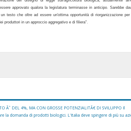
ovazione del disegno di legge sull'agricoltura biologica, attualmente all
ssere approvato qualora la legislatura terminasse in anticipo. Sarebbe da
un testo che oltre ad essere un'ottima opportunità di riorganizzazione per 
i produttori in un approccio aggregativo e di filiera".
O Ãˆ DEL 4%, MA CON GROSSE POTENZIALITÃ€ DI SVILUPPO Il
 la domanda di prodotti biologici. L'Italia deve spingere di più su azi