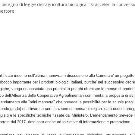
segno di legge dell'agricoltura biologica. "Si acceleri la conversi
settore"
tificate inserito nell'ultima manovra in discussione alla Camera e' un progetto
cco importante per i prodotti biologici italiani, purche' nel successivo decre
giche, venga riconosciuta una premialità per chi rifornisce le mense di prodott
ico dell'Alleanza delle Cooperative Agroalimentari commenta la proposta di svi
damento alla "mini manovra" che prevede la possibilità per le scuole (dagli 
econdo grado) di attivare la certificazione di mensa biologica: sarà necessario g
 requisiti e le specifiche tecniche fissate dal Ministero. L'emendamento prevede 
orrere dal 2017, destinato anche ad iniziative di informazione e promozione.