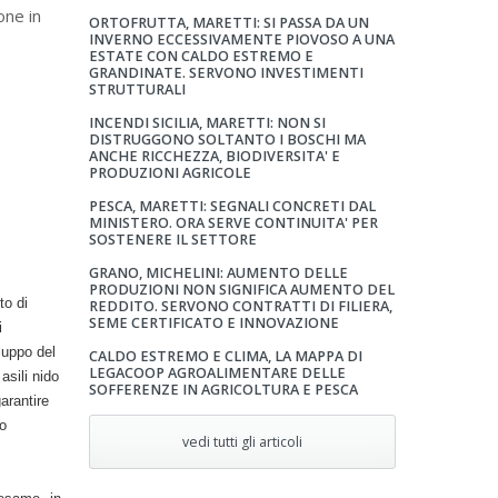
one in
ORTOFRUTTA, MARETTI: SI PASSA DA UN
INVERNO ECCESSIVAMENTE PIOVOSO A UNA
ESTATE CON CALDO ESTREMO E
GRANDINATE. SERVONO INVESTIMENTI
STRUTTURALI
INCENDI SICILIA, MARETTI: NON SI
DISTRUGGONO SOLTANTO I BOSCHI MA
ANCHE RICCHEZZA, BIODIVERSITA' E
PRODUZIONI AGRICOLE
PESCA, MARETTI: SEGNALI CONCRETI DAL
MINISTERO. ORA SERVE CONTINUITA' PER
SOSTENERE IL SETTORE
GRANO, MICHELINI: AUMENTO DELLE
PRODUZIONI NON SIGNIFICA AUMENTO DEL
to di
REDDITO. SERVONO CONTRATTI DI FILIERA,
SEME CERTIFICATO E INNOVAZIONE
i
luppo del
CALDO ESTREMO E CLIMA, LA MAPPA DI
LEGACOOP AGROALIMENTARE DELLE
asili nido
SOFFERENZE IN AGRICOLTURA E PESCA
arantire
lo
vedi tutti gli articoli