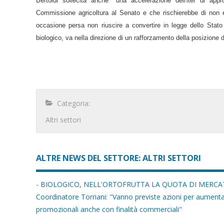
Bertoldi sollecita anche "una accelerazione dell'iter di appr
Commissione agricoltura al Senato e che rischierebbe di non e
occasione persa non riuscire a convertire in legge dello Stato 
biologico, va nella direzione di un rafforzamento della posizione de
Categoria:
Altri settori
ALTRE NEWS DEL SETTORE: ALTRI SETTORI
- BIOLOGICO, NELL'ORTOFRUTTA LA QUOTA DI MERCAT
Coordinatore Torriani: "Vanno previste azioni per aumentare
promozionali anche con finalità commerciali"