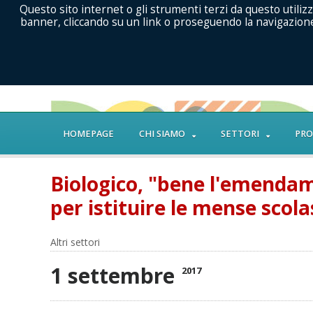
Questo sito internet o gli strumenti terzi da questo utilizz
banner, cliccando su un link o proseguendo la navigazione 
HOMEPAGE
CHI SIAMO
SETTORI
PRO
Biologico, "bene l'emendam
per istituire le mense scola
Altri settori
1 settembre
2017