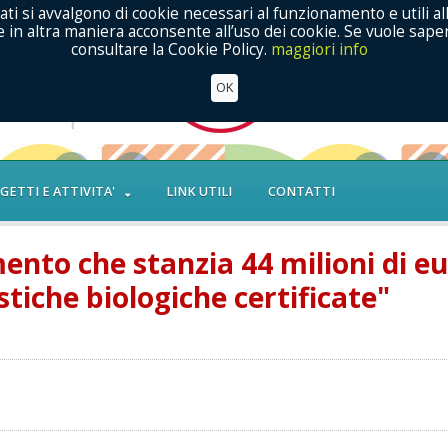
ati si avvalgono di cookie necessari al funzionamento e utili al
in altra maniera acconsente all’uso dei cookie. Se vuole saper
consultare la Cookie Policy.
maggiori info
OK
GETTI E ATTIVITA'
LINK UTILI
CONTATTI
ento che stanzia 44 milioni di e
stiche biologiche certificate"