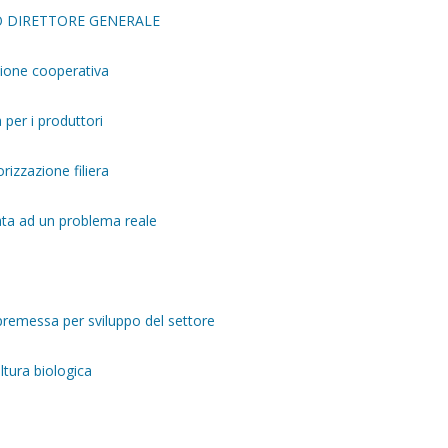
O DIRETTORE GENERALE
zione cooperativa
per i produttori
rizzazione filiera
tata ad un problema reale
 premessa per sviluppo del settore
ltura biologica