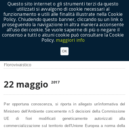
Questo sito internet o gli strumenti terzi da questo
utilizzati si avvalgono di cookie necessari al
funzionamento e utili alle finalità illustrate nella Cookie
Policy. Chiudendo questo banner, cliccando su un link o
proseguendo la navigazione in altra maniera acconsente
Show Menu
all’uso dei cookie. Se vuole saperne di più o negare il
consenso a tutti o alcuni cookie può consultare la Cookie
Policy.
maggiori info
Florovivaismo: comunicazione Ministero
OK
Ambiente su commercializzazione fiori GM
Florovivaistico
22 maggio
2017
Per opportuna conoscenza, si riporta in allegato un'informativa del
Ministero dell'Ambiente concernente n.5 decisioni della Commissione
UE di fiori modificati geneticamente autorizzati alla
commercializzazione sul territorio dell'Unione Europea a norma della