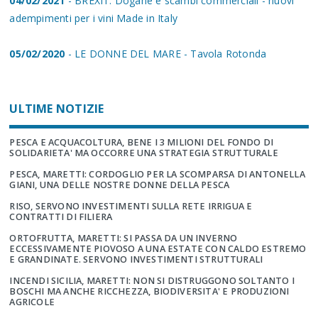
04/02/2021
- BREXIT: Dogane e scambi commerciali - nuovi
adempimenti per i vini Made in Italy
05/02/2020
- LE DONNE DEL MARE - Tavola Rotonda
ULTIME NOTIZIE
PESCA E ACQUACOLTURA, BENE I 3 MILIONI DEL FONDO DI
SOLIDARIETA' MA OCCORRE UNA STRATEGIA STRUTTURALE
PESCA, MARETTI: CORDOGLIO PER LA SCOMPARSA DI ANTONELLA
GIANI, UNA DELLE NOSTRE DONNE DELLA PESCA
RISO, SERVONO INVESTIMENTI SULLA RETE IRRIGUA E
CONTRATTI DI FILIERA
ORTOFRUTTA, MARETTI: SI PASSA DA UN INVERNO
ECCESSIVAMENTE PIOVOSO A UNA ESTATE CON CALDO ESTREMO
E GRANDINATE. SERVONO INVESTIMENTI STRUTTURALI
INCENDI SICILIA, MARETTI: NON SI DISTRUGGONO SOLTANTO I
BOSCHI MA ANCHE RICCHEZZA, BIODIVERSITA' E PRODUZIONI
AGRICOLE