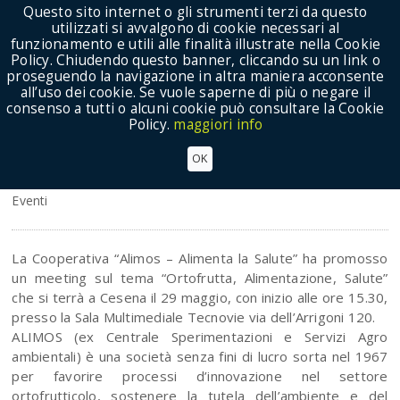
Questo sito internet o gli strumenti terzi da questo
utilizzati si avvalgono di cookie necessari al
funzionamento e utili alle finalità illustrate nella Cookie
Policy. Chiudendo questo banner, cliccando su un link o
proseguendo la navigazione in altra maniera acconsente
Show Menu
all’uso dei cookie. Se vuole saperne di più o negare il
consenso a tutti o alcuni cookie può consultare la Cookie
Policy.
maggiori info
Alimos: il 29 maggio, a Cesena, meeting su
OK
“Ortofrutta, Alimentazione, Salute”
Eventi
La Cooperativa “Alimos – Alimenta la Salute” ha promosso
un meeting sul tema “Ortofrutta, Alimentazione, Salute”
che si terrà a Cesena il 29 maggio, con inizio alle ore 15.30,
presso la Sala Multimediale Tecnovie via dell’Arrigoni 120.
ALIMOS (ex Centrale Sperimentazioni e Servizi Agro
ambientali) è una società senza fini di lucro sorta nel 1967
per favorire processi d’innovazione nel settore
ortofrutticolo, sostenere la tutela dell’ambiente e del