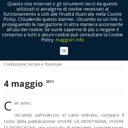
Questo sito internet o gli strumenti terzi da questo
utilizzati si avvalgono di cookie necessari al
funzionamento e utili alle finalità illustrate nella Cookie
Policy. Chiudendo questo banner, cliccando su un link o
proseguendo la navigazione in altra maniera acconsente
Show Menu
all’uso dei cookie. Se vuole saperne di più o negare il
consenso a tutti o alcuni cookie può consultare la Cookie
Policy.
maggiori info
Link pubblicazione "VIVERE LA MONTAGNA,
OK
VIVERE DI MONTAGNA"
Conduzione terreni e forestale
4 maggio
2011
C
ari amici,
cliccando sull'indirizzo in calce indicato, compare il
testo della pubblicazione VIVERE LA MONTAGNA, VIVERE
DI MONTAGNA, uno spaccato di interventi, considerazioni,