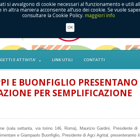
ati si avvalgono di cookie necessari al funzionamento e utili al
in altra maniera acconsente all’uso dei cookie. Se vuole saper
consultare la Cookie Policy.
maggiori info
OK
GETTI E ATTIVITA'
LINK UTILI
CONTATTI
PPI E BUONFIGLIO PRESENTANO
ZIONE PER SEMPLIFICAZIONE
ne (sala settanta, via torino 146, Roma), Maurizio Gardini, Presidente di 
mentare e Giampaolo Buonfiglio, Presidente di Agci Agrital, presenteranno il