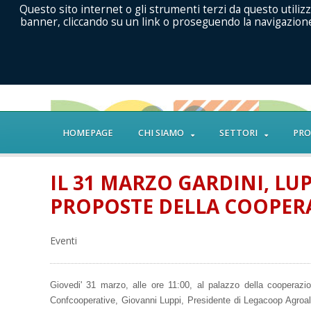
Questo sito internet o gli strumenti terzi da questo utilizz
banner, cliccando su un link o proseguendo la navigazione 
HOMEPAGE
CHI SIAMO
SETTORI
PRO
IL 31 MARZO GARDINI, LU
PROPOSTE DELLA COOPERA
Eventi
Giovedi' 31 marzo, alle ore 11:00, al palazzo della cooperazio
Confcooperative, Giovanni Luppi, Presidente di Legacoop Agroali