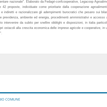
mentare nazionale". Elaborato da Fedagri-confcooperative, Legacoop Agroalim
 42 proposte, individuate come prioritarie dalla cooperazione agroaliment
i e indiretti e razionalizzare gli adempimenti burocratici che pesano sui bila
o e previdenza, ambiente ed energia, procedimenti amministrativi e accesso ag
o intervenire da subito per snellire obblighi e disposizioni, in italia partic
opri ostacoli alla crescita economica delle imprese agricole e cooperative, in
".
ONIO COMUNE