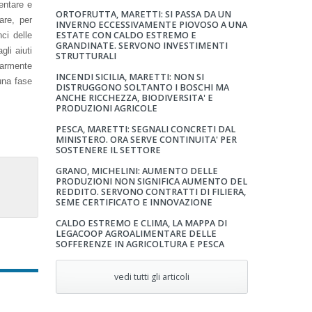
entare e
ORTOFRUTTA, MARETTI: SI PASSA DA UN
are, per
INVERNO ECCESSIVAMENTE PIOVOSO A UNA
ESTATE CON CALDO ESTREMO E
nci delle
GRANDINATE. SERVONO INVESTIMENTI
li aiuti
STRUTTURALI
olarmente
INCENDI SICILIA, MARETTI: NON SI
 una fase
DISTRUGGONO SOLTANTO I BOSCHI MA
ANCHE RICCHEZZA, BIODIVERSITA' E
PRODUZIONI AGRICOLE
PESCA, MARETTI: SEGNALI CONCRETI DAL
MINISTERO. ORA SERVE CONTINUITA' PER
SOSTENERE IL SETTORE
GRANO, MICHELINI: AUMENTO DELLE
PRODUZIONI NON SIGNIFICA AUMENTO DEL
REDDITO. SERVONO CONTRATTI DI FILIERA,
SEME CERTIFICATO E INNOVAZIONE
CALDO ESTREMO E CLIMA, LA MAPPA DI
LEGACOOP AGROALIMENTARE DELLE
SOFFERENZE IN AGRICOLTURA E PESCA
vedi tutti gli articoli