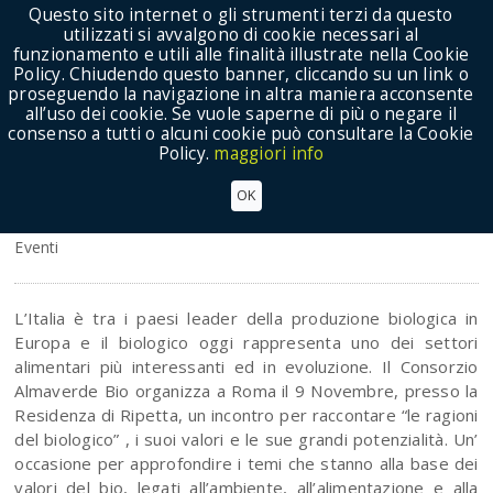
Questo sito internet o gli strumenti terzi da questo
utilizzati si avvalgono di cookie necessari al
funzionamento e utili alle finalità illustrate nella Cookie
Policy. Chiudendo questo banner, cliccando su un link o
proseguendo la navigazione in altra maniera acconsente
Show Menu
all’uso dei cookie. Se vuole saperne di più o negare il
consenso a tutti o alcuni cookie può consultare la Cookie
Policy.
maggiori info
Almaverde Bio: il 9 novembre a Roma incontro
OK
per raccontare “Le ragioni del biologico”
Eventi
L’Italia è tra i paesi leader della produzione biologica in
Europa e il biologico oggi rappresenta uno dei settori
alimentari più interessanti ed in evoluzione. Il Consorzio
Almaverde Bio organizza a Roma il 9 Novembre, presso la
Residenza di Ripetta, un incontro per raccontare “le ragioni
del biologico” , i suoi valori e le sue grandi potenzialità. Un’
occasione per approfondire i temi che stanno alla base dei
valori del bio, legati all’ambiente, all’alimentazione e alla