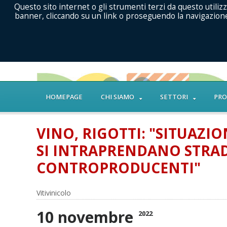
Questo sito internet o gli strumenti terzi da questo utilizz
banner, cliccando su un link o proseguendo la navigazione 
HOMEPAGE
CHI SIAMO
SETTORI
PRO
VINO, RIGOTTI: "SITUAZI
SI INTRAPRENDANO STRAD
CONTROPRODUCENTI"
Vitivinicolo
10 novembre
2022