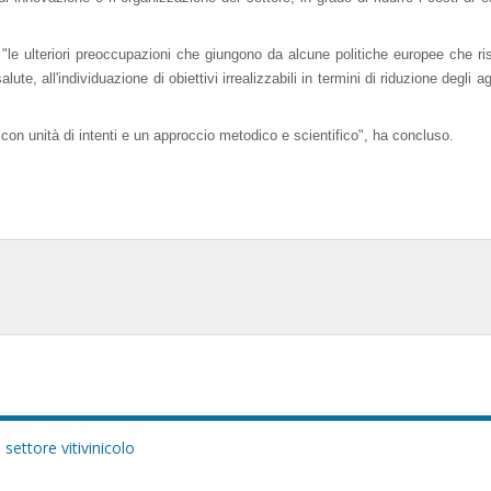
o "le ulteriori preoccupazioni che giungono da alcune politiche europee che ri
ute, all'individuazione di obiettivi irrealizzabili in termini di riduzione degli 
on unità di intenti e un approccio metodico e scientifico", ha concluso.
 settore vitivinicolo