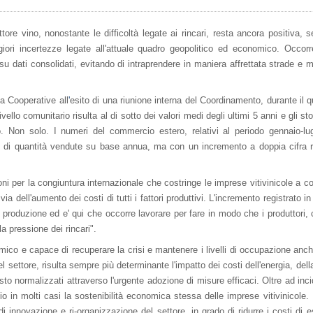
tore vino, nonostante le difficoltà legate ai rincari, resta ancora positiva, 
ri incertezze legate all'attuale quadro geopolitico ed economico. Occorre
 dati consolidati, evitando di intraprendere in maniera affrettata strade e 
za Cooperative all
'
esito di una riunione interna del Coordinamento, durante il 
vello comunitario risulta al di sotto dei valori medi degli ultimi 5 anni e gli sto
o. Non solo. I numeri del commercio estero, relativi al periodo gennaio-lu
i di quantità vendute su base annua, ma con un incremento a doppia cifra r
oni per la congiuntura internazionale che costringe le imprese vitivinicole a co
dell'aumento dei costi di tutti i fattori produttivi. L'incremento registrato in 
i produzione ed e' qui che occorre lavorare per fare in modo che i produttori, 
 pressione dei rincari".
dinamico e capace di recuperare la crisi e mantenere i livelli di occupazione anc
del settore, risulta sempre più determinante l'impatto dei costi dell'energia, dell
sto normalizzati attraverso l'urgente adozione di misure efficaci. Oltre ad inci
io in molti casi la sostenibilità economica stessa delle imprese vitivinicole.
 innovazione e ri-organizzazione del settore, in grado di ridurre i costi di e