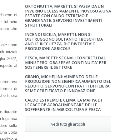
ORTOFRUTTA, MARETTI: SI PASSA DA UN
INVERNO ECCESSIVAMENTE PIOVOSO A UNA
sebbene ci
ESTATE CON CALDO ESTREMO E
GRANDINATE. SERVONO INVESTIMENTI
 tuttavia
STRUTTURALI
misure che
INCENDI SICILIA, MARETTI: NON SI
DISTRUGGONO SOLTANTO I BOSCHI MA
ANCHE RICCHEZZA, BIODIVERSITA' E
quale sono
PRODUZIONI AGRICOLE
ck iniziali
PESCA, MARETTI: SEGNALI CONCRETI DAL
glio 2022,
MINISTERO. ORA SERVE CONTINUITA' PER
ispetto al
SOSTENERE IL SETTORE
GRANO, MICHELINI: AUMENTO DELLE
PRODUZIONI NON SIGNIFICA AUMENTO DEL
nfrontarsi
REDDITO. SERVONO CONTRATTI DI FILIERA,
termini di
SEME CERTIFICATO E INNOVAZIONE
che finora
CALDO ESTREMO E CLIMA, LA MAPPA DI
LEGACOOP AGROALIMENTARE DELLE
SOFFERENZE IN AGRICOLTURA E PESCA
he durante
a logistica
vedi tutti gli articoli
dere sulla
 Una volta
sercizio e