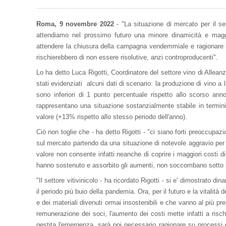
Roma, 9 novembre 2022
- "La situazione di mercato per il set
attendiamo nel prossimo futuro una minore dinamicità e maggio
attendere la chiusura della campagna vendemmiale e ragionare su
rischierebbero di non essere risolutive, anzi controproducenti".
Lo ha detto Luca Rigotti, Coordinatore del settore vino di Allean
stati evidenziati alcuni dati di scenario: la produzione di vino a li
sono inferiori di 1 punto percentuale rispetto allo scorso ann
rappresentano una situazione sostanzialmente stabile in termin
valore (+13% rispetto allo stesso periodo dell'anno).
Ciò non toglie che - ha detto Rigotti - "ci siano forti preoccupazi
sul mercato partendo da una situazione di notevole aggravio per via 
valore non consente infatti neanche di coprire i maggiori costi d
hanno sostenuto e assorbito gli aumenti, non soccombano sotto la
"Il settore vitivinicolo - ha ricordato Rigotti - si e' dimostrato 
il periodo più buio della pandemia. Ora, per il futuro e la vitalità 
e dei materiali divenuti ormai insostenibili e che vanno al più pre
remunerazione dei soci, l'aumento dei costi mette infatti a risch
gestita l'emergenza, sarà poi necessario ragionare su processi di