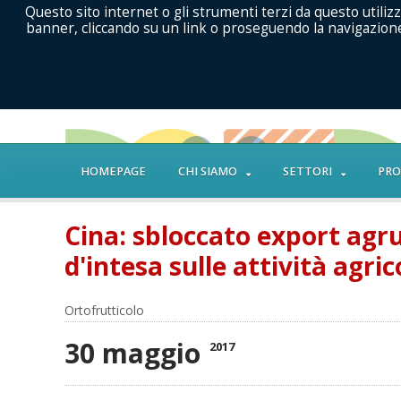
Questo sito internet o gli strumenti terzi da questo utilizz
banner, cliccando su un link o proseguendo la navigazione 
HOMEPAGE
CHI SIAMO
SETTORI
PRO
Cina: sbloccato export agru
d'intesa sulle attività agric
Ortofrutticolo
30 maggio
2017