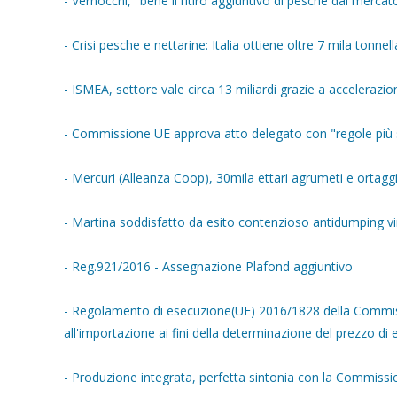
- Vernocchi, "bene il ritiro aggiuntivo di pesche dal mer
- Crisi pesche e nettarine: Italia ottiene oltre 7 mila tonnella
- ISMEA, settore vale circa 13 miliardi grazie a accelerazi
- Commissione UE approva atto delegato con "regole più se
- Mercuri (Alleanza Coop), 30mila ettari agrumeti e ortaggi
- Martina soddisfatto da esito contenzioso antidumping vin
- Reg.921/2016 - Assegnazione Plafond aggiuntivo
- Regolamento di esecuzione(UE) 2016/1828 della Commissi
all'importazione ai fini della determinazione del prezzo di en
- Produzione integrata, perfetta sintonia con la Commissi