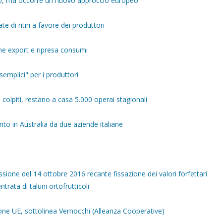
cato, ma occorre un nuovo approccio europeo"
te di ritiri a favore dei produttori
one export e ripresa consumi
mplici" per i produttori
 colpiti, restano a casa 5.000 operai stagionali
to in Australia da due aziende italiane
one del 14 ottobre 2016 recante fissazione dei valori forfettari
trata di taluni ortofrutticoli
one UE, sottolinea Vernocchi (Alleanza Cooperative)