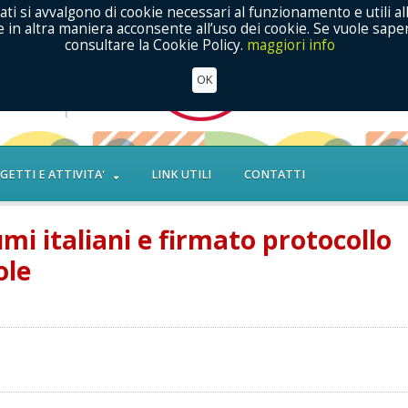
ati si avvalgono di cookie necessari al funzionamento e utili al
in altra maniera acconsente all’uso dei cookie. Se vuole saper
consultare la Cookie Policy.
maggiori info
OK
GETTI E ATTIVITA'
LINK UTILI
CONTATTI
mi italiani e firmato protocollo
ole