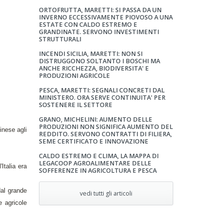
ORTOFRUTTA, MARETTI: SI PASSA DA UN
INVERNO ECCESSIVAMENTE PIOVOSO A UNA
ESTATE CON CALDO ESTREMO E
GRANDINATE. SERVONO INVESTIMENTI
STRUTTURALI
INCENDI SICILIA, MARETTI: NON SI
DISTRUGGONO SOLTANTO I BOSCHI MA
ANCHE RICCHEZZA, BIODIVERSITA' E
PRODUZIONI AGRICOLE
PESCA, MARETTI: SEGNALI CONCRETI DAL
MINISTERO. ORA SERVE CONTINUITA' PER
SOSTENERE IL SETTORE
GRANO, MICHELINI: AUMENTO DELLE
PRODUZIONI NON SIGNIFICA AUMENTO DEL
inese agli
REDDITO. SERVONO CONTRATTI DI FILIERA,
SEME CERTIFICATO E INNOVAZIONE
CALDO ESTREMO E CLIMA, LA MAPPA DI
LEGACOOP AGROALIMENTARE DELLE
Italia era
SOFFERENZE IN AGRICOLTURA E PESCA
dal grande
vedi tutti gli articoli
e agricole