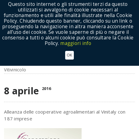
Questo sito internet o gli strumenti terzi da questo
utilizzati si avvalgono di cookie necessari al
funzionamento e utili alle finalità illustrate nella Cookie
Policy. Chiudendo questo banner, cliccando su un link o
proseguendo la navigazione in altra maniera acconsente
Show Menu
all’uso dei cookie. Se vuole saperne di più o negare il
consenso a tutti o alcuni cookie può consultare la Cookie
Policy.
maggiori info
VINO: le cooperative si aggiudicano 66 premi al 5
OK
Star Wines
Vitivinicolo
8 aprile
2016
Alleanza delle cooperative agroalimentari al Vinitaly con
187 imprese