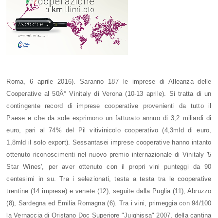
Roma, 6 aprile 2016). Saranno 187 le imprese di Alleanza delle
Cooperative al 50Â° Vinitaly di Verona (10-13 aprile). Si tratta di un
contingente record di imprese cooperative provenienti da tutto il
Paese e che da sole esprimono un fatturato annuo di 3,2 miliardi di
euro, pari al 74% del Pil vitivinicolo cooperativo (4,3mld di euro,
1,8mld il solo export). Sessantasei imprese cooperative hanno intanto
ottenuto riconoscimenti nel nuovo premio internazionale di Vinitaly '5
Star Wines', per aver ottenuto con il propri vini punteggi da 90
centesimi in su. Tra i selezionati, testa a testa tra le cooperative
trentine (14 imprese) e venete (12), seguite dalla Puglia (11), Abruzzo
(8), Sardegna ed Emilia Romagna (6). Tra i vini, primeggia con 94/100
la Vernaccia di Oristano Doc Superiore "Juighissa" 2007, della cantina