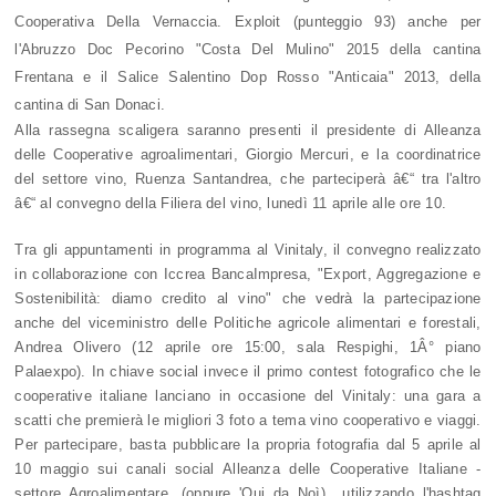
Cooperativa Della Vernaccia. Exploit (punteggio 93) anche per
l'Abruzzo Doc Pecorino "Costa Del Mulino" 2015 della cantina
Frentana e il Salice Salentino Dop Rosso "Anticaia" 2013, della
cantina di San Donaci.
Alla rassegna scaligera saranno presenti il presidente di Alleanza
delle Cooperative agroalimentari, Giorgio Mercuri, e la coordinatrice
del settore vino, Ruenza Santandrea, che parteciperà â€“ tra l'altro
â€“ al convegno della Filiera del vino, lunedì 11 aprile alle ore 10.
Tra gli appuntamenti in programma al Vinitaly, il convegno realizzato
in collaborazione con Iccrea BancaImpresa, "Export, Aggregazione e
Sostenibilità: diamo credito al vino" che vedrà la partecipazione
anche del viceministro delle Politiche agricole alimentari e forestali,
Andrea Olivero (12 aprile ore 15:00, sala Respighi, 1Â° piano
Palaexpo). In chiave social invece il primo contest fotografico che le
cooperative italiane lanciano in occasione del Vinitaly: una gara a
scatti che premierà le migliori 3 foto a tema vino cooperativo e viaggi.
Per partecipare, basta pubblicare la propria fotografia dal 5 aprile al
10 maggio sui canali social Alleanza delle Cooperative Italiane -
settore Agroalimentare, (oppure
'Qui da Noì)
utilizzando l'hashtag