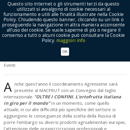
Questo sito internet o gli strumenti terzi da questo
utilizzati si avvalgono di cookie necessari al
funzionamento e utili alle finalità illustrate nella Cookie
Policy. Chiudendo questo banner, cliccando su un link o
proseguendo la navigazione in altra maniera acconsente
Show Menu
all’uso dei cookie. Se vuole saperne di più o negare il
consenso a tutti o alcuni cookie può consultare la Cookie
Policy.
maggiori info
MACFRUT 2014: 26 settembre 2014 - Convegno
OK
AGRINSIEME
Eventi
A
nche quest'anno il coordinamento Agrinsieme sarà
presente al MACFRUT con un Convegno dal taglio
internazionale
"OLTRE I CONFINI. L'ortofrutta italiana
in giro per il mondo"
In un momento, come quello
attuale, in cui alle difficoltà più specifiche del settore si
aggiungono le conseguenze della scelta della Russia di
porre l'embargo su diversi prodotti agroalimentari europei,
l'attenzione delle organizzizzazioni professionali e