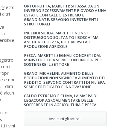
ORTOFRUTTA, MARETTI: SI PASSA DA UN
 oggetto
INVERNO ECCESSIVAMENTE PIOVOSO A UNA
altri
ESTATE CON CALDO ESTREMO E
GRANDINATE. SERVONO INVESTIMENTI
STRUTTURALI
iva
lla
INCENDI SICILIA, MARETTI: NON SI
DISTRUGGONO SOLTANTO I BOSCHI MA
rsibile,
ANCHE RICCHEZZA, BIODIVERSITA' E
PRODUZIONI AGRICOLE
PESCA, MARETTI: SEGNALI CONCRETI DAL
egistro
MINISTERO. ORA SERVE CONTINUITA' PER
SOSTENERE IL SETTORE
 con i
ropri
GRANO, MICHELINI: AUMENTO DELLE
PRODUZIONI NON SIGNIFICA AUMENTO DEL
le e non
REDDITO. SERVONO CONTRATTI DI FILIERA,
 I dati
SEME CERTIFICATO E INNOVAZIONE
 è alcun
CALDO ESTREMO E CLIMA, LA MAPPA DI
o
LEGACOOP AGROALIMENTARE DELLE
SOFFERENZE IN AGRICOLTURA E PESCA
ni di
o,
vedi tutti gli articoli
tti i vini