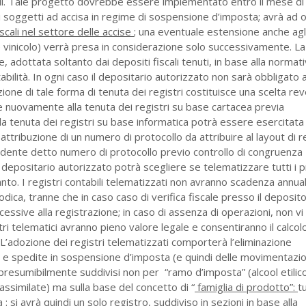
ili. Tale progetto dovrebbe essere implementato entro il mese di
tti soggetti ad accisa in regime di sospensione d’imposta; avrà ad
fiscali nel settore delle accise
; una eventuale estensione anche agli 
re vinicolo) verrà presa in considerazione solo successivamente. La
adottata soltanto dai depositi fiscali tenuti, in base alla normat
abilità. In ogni caso il depositario autorizzato non sarà obbligato a
ione di tale forma di tenuta dei registri costituisce una scelta reve
re nuovamente alla tenuta dei registri su base cartacea previa
la tenuta dei registri su base informatica potrà essere esercitata
ttribuzione di un numero di protocollo da attribuire al layout di r
hiedente detto numero di protocollo previo controllo di congruenza
l depositario autorizzato potrà scegliere se telematizzare tutti i p
tanto. I registri contabili telematizzati non avranno scadenza annua
ica, tranne che in caso caso di verifica fiscale presso il deposito.
cessive alla registrazione; in caso di assenza di operazioni, non vi
tri telematici avranno pieno valore legale e consentiranno il calcol
 L’adozione dei registri telematizzati comporterà l’eliminazione
te e spedite in sospensione d’imposta (e quindi delle movimentazio
o presumibilmente suddivisi non per “ramo d’imposta” (alcool etilic
assimilate) ma sulla base del concetto di “
famiglia di prodotto”:
tu
: si avrà quindi un solo registro, suddiviso in sezioni in base alla