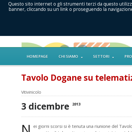
Questo sito internet o gli strumenti terzi da questo utilizz
banner, cliccando su un link o proseguendo la navigazione 
HOMEPAGE
CHI SIAMO
SETTORI
PRO
Tavolo Dogane su telematiz
Vitivinicolo
3 dicembre
2013
N
ei giorni scorsi si è tenuta una riunione del Tavol