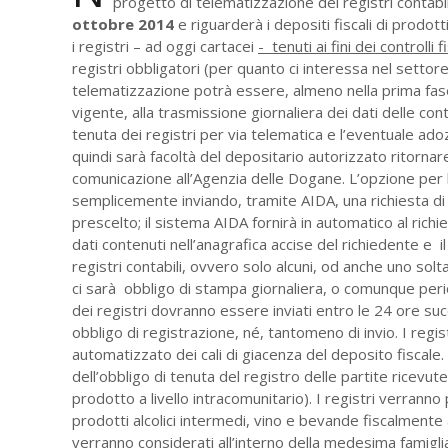
progetto di telematizzazione dei registri contab
ottobre 2014
e riguarderà i depositi fiscali di prodo
i registri – ad oggi cartacei
- tenuti ai fini dei controlli 
registri obbligatori (per quanto ci interessa nel setto
telematizzazione potrà essere, almeno nella prima fase, 
vigente, alla trasmissione giornaliera dei dati delle cont
tenuta dei registri per via telematica e l’eventuale adoz
quindi sarà facoltà del depositario autorizzato ritorna
comunicazione all’Agenzia delle Dogane. L’opzione per 
semplicemente inviando, tramite AIDA, una richiesta di a
prescelto; il sistema AIDA fornirà in automatico al ric
dati contenuti nell’anagrafica accise del richiedente e i
registri contabili, ovvero solo alcuni, od anche uno sol
ci sarà obbligo di stampa giornaliera, o comunque period
dei registri dovranno essere inviati entro le 24 ore suc
obbligo di registrazione, né, tantomeno di invio. I regis
automatizzato dei cali di giacenza del deposito fiscale.
dell’obbligo di tenuta del registro delle partite ricevu
prodotto a livello intracomunitario). I registri verrann
prodotti alcolici intermedi, vino e bevande fiscalmente 
verranno considerati all’interno della medesima famiglia 