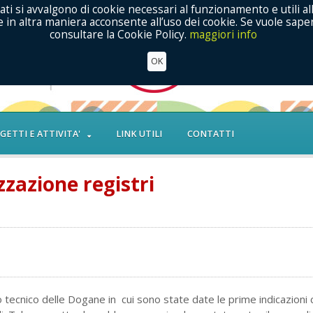
ati si avvalgono di cookie necessari al funzionamento e utili al
in altra maniera acconsente all’uso dei cookie. Se vuole saper
consultare la Cookie Policy.
maggiori info
OK
GETTI E ATTIVITA'
LINK UTILI
CONTATTI
zazione registri
o tecnico delle Dogane in cui sono state date le prime indicazioni ci