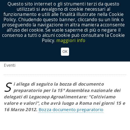
Questo sito internet o gli strumenti terzi da questo
utilizzati si avvalgono di cookie necessari al
funzionamento e utili alle finalità illustrate nella Cookie
Policy. Chiudendo questo banner, cliccando su un link o
proseguendo la navigazione in altra maniera acconsente
Show Menu
all’uso dei cookie. Se vuole saperne di più o negare il
consenso a tutti o alcuni cookie può consultare la Cookie
Policy.
maggiori info
Bozza documento XV Assemblea nazionale dei
OK
delegati di Legacoop Agroalimentare
Eventi
S
i allega di seguito la bozza di documento
preparatorio per la 15° Assemblea nazionale dei
delegati di Legacoop Agroalimentare: “Coltiviamo
valore e valori”, che avrà luogo a Roma nei giorni 15 e
16 Marzo 2012.
Bozza documento preparatorio